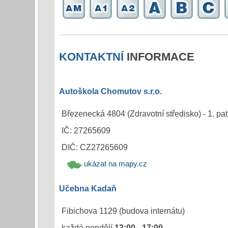
KONTAKTNÍ
INFORMACE
Autoškola Chomutov s.r.o.
Březenecká 4804 (Zdravotní středisko) - 1. pat
IČ: 27265609
DIČ: CZ27265609
ukázat na mapy.cz
Učebna Kadaň
Fibichova 1129 (budova internátu)
každé pondělí
13:00 - 17:00