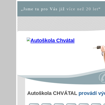
„Jsme tu pro Vás již
více než 20 let
“
Autoškola CHVÁTAL
provádí v