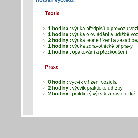
Rozsah výcviku:
Teorie
1 hodina
: výuka předpisů o provozu voz
1 hodina
: výuka o ovládání a údržbě voz
2 hodiny
: výuka teorie řízení a zásad b
1 hodina
: výuka zdravotnické přípravy
1 hodina
: opakování a přezkoušení
Praxe
8 hodin
: výcvik v řízení vozidla
2 hodiny
: výcvik praktické údržby
2 hodiny
: praktický výcvik zdravotnické 