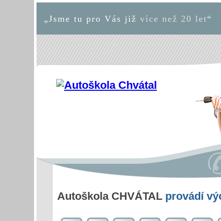
„Jsme tu pro Vás již
více než 20 let
“
Autoškola CHVÁTAL
provádí v